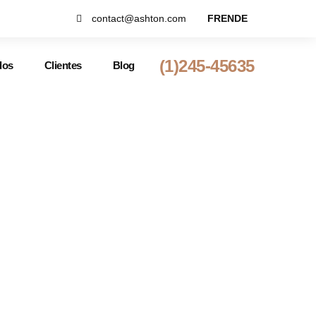
contact@ashton.com
FR
EN
DE
(1)245-45635
dos
Clientes
Blog